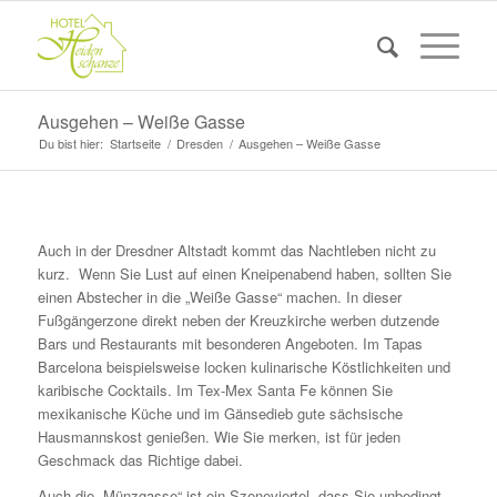
Ausgehen – Weiße Gasse
Du bist hier:
Startseite
/
Dresden
/
Ausgehen – Weiße Gasse
Auch in der Dresdner Altstadt kommt das Nachtleben nicht zu
kurz. Wenn Sie Lust auf einen Kneipenabend haben, sollten Sie
einen Abstecher in die „Weiße Gasse“ machen. In dieser
Fußgängerzone direkt neben der Kreuzkirche werben dutzende
Bars und Restaurants mit besonderen Angeboten. Im Tapas
Barcelona beispielsweise locken kulinarische Köstlichkeiten und
karibische Cocktails. Im Tex-Mex Santa Fe können Sie
mexikanische Küche und im Gänsedieb gute sächsische
Hausmannskost genießen. Wie Sie merken, ist für jeden
Geschmack das Richtige dabei.
Auch die „Münzgasse“ ist ein Szeneviertel, dass Sie unbedingt