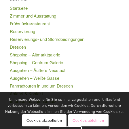
Startseite
Zimmer und Ausstattung
Frühstücksrestaurant
Reservierung
Reservierungs- und Stornobedingungen
Dresden
Shopping – Altmarktgalerie
Shopping – Centrum Galerie
Ausgehen – Äußere Neustadt
Ausgehen – Weiße Gasse
Fahrradtouren in und um Dresden
Anfahrt & Kontakt
Um unsere Webseite für Sie optimal zu gestalten und fortlaufend
Impressum/Datenschutz
verbessern zu können, verwenden wir Cookies. Durch die weitere
Nutzung der Webseite stimmen Sie der Verwendung von Cookies zu.
Cookies akzeptieren
Cookies ablehnen